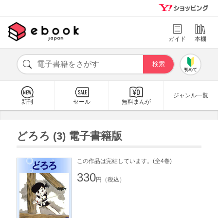
ガイド
本棚
初めて
ジャンル一覧
新刊
セール
無料まんが
どろろ (3) 電子書籍版
この作品は完結しています。(全4巻)
330
円（税込）