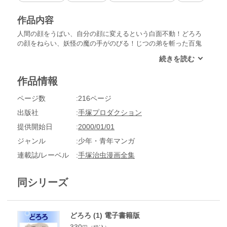
作品内容
人間の顔をうばい、自分の顔に変えるという白面不動！どろろ
の顔をねらい、妖怪の魔の手がのびる！じつの弟を斬った百鬼
丸は、そのショックから立ちなおれるか!?そして、どろろの背
中にかくされた秘密とは何か!?
作品情報
ページ数
216ページ
出版社
手塚プロダクション
提供開始日
2000/01/01
ジャンル
少年・青年マンガ
連載誌/レーベル
手塚治虫漫画全集
同シリーズ
どろろ (1) 電子書籍版