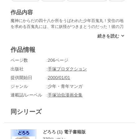
作品内容
魔神にからだの四十八か所をうばわれた少年百鬼丸！安住の地
を求める百鬼丸には、常に妖怪がつきまとうのだった！彼の刀
をねらう奇妙な相棒、どろろをくわえて妖怪退治の旅が始ま
る！異色の時代劇、第一弾！
作品情報
ページ数
206ページ
出版社
手塚プロダクション
提供開始日
2000/01/01
ジャンル
少年・青年マンガ
連載誌/レーベル
手塚治虫漫画全集
同シリーズ
どろろ (1) 電子書籍版