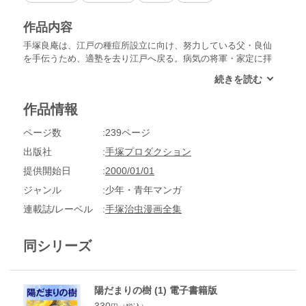
作品内容
手塚良庵は、江戸の種痘所設立に向け、努力している父・良仙
を手伝うため、適塾を去り江戸へ戻る。病気の将軍・家定に拝
謁したいというハリスの申し出に、幕府は混乱するが、良庵は
謁見を無事終わらせる案を思いつく!!
作品情報
ページ数
239ページ
出版社
手塚プロダクション
提供開始日
2000/01/01
ジャンル
少年・青年マンガ
連載誌/レーベル
手塚治虫漫画全集
同シリーズ
陽だまりの樹 (1) 電子書籍版