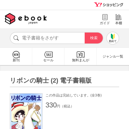
ガイド
本棚
初めて
ジャンル一覧
新刊
セール
無料まんが
リボンの騎士 (2) 電子書籍版
この作品は完結しています。(全3巻)
330
円（税込）