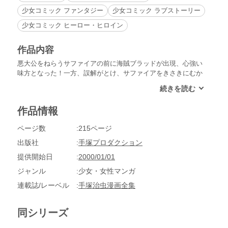
少女コミック ファンタジー
少女コミック ラブストーリー
少女コミック ヒーロー・ヒロイン
作品内容
悪大公をねらうサファイアの前に海賊ブラッドが出現、心強い
味方となった！一方、誤解がとけ、サファイアをきさきにむか
えようとするフランツ王子にも、魔女の手が……！傑作長編漫
画、冒険とロマンの第2弾!!
作品情報
ページ数
215ページ
出版社
手塚プロダクション
提供開始日
2000/01/01
ジャンル
少女・女性マンガ
連載誌/レーベル
手塚治虫漫画全集
同シリーズ