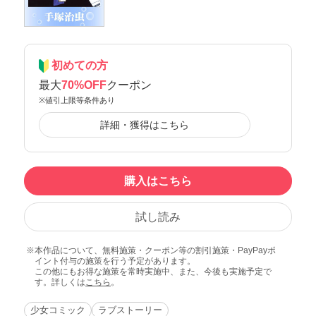
初めての方
最大
70%OFF
クーポン
※値引上限等条件あり
詳細・獲得はこちら
購入はこちら
試し読み
本作品について、無料施策・クーポン等の割引施策・PayPayポ
イント付与の施策を行う予定があります。
この他にもお得な施策を常時実施中、また、今後も実施予定で
す。詳しくは
こちら
。
少女コミック
ラブストーリー