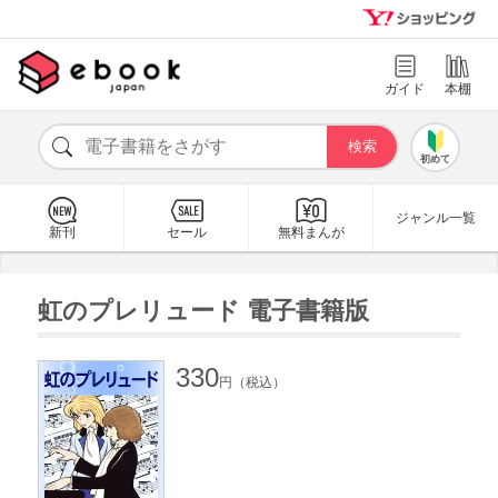
ガイド
本棚
初めて
ジャンル一覧
新刊
セール
無料まんが
虹のプレリュード 電子書籍版
330
円（税込）