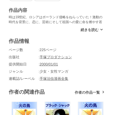
作品内容
時は19世紀、ロシアはポーランド侵略をねらっていた！激動の
時代を背景に、恋に、芸術にそして祖国への愛に命を燃やす若
き芸術家たちの姿を描く「虹のプレリュード」。他に「ベニス
の商人」「孔雀貝」「白くじゃくの歌」を収録。
作品情報
ページ数
225ページ
出版社
手塚プロダクション
提供開始日
2000/01/01
ジャンル
少女・女性マンガ
連載誌/レーベル
手塚治虫漫画全集
作者の関連作品
作者の作品一覧