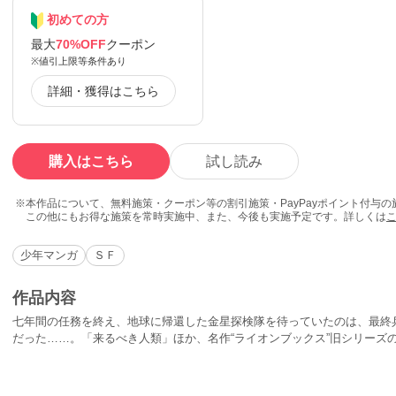
初めての方
最大
70%OFF
クーポン
※値引上限等条件あり
詳細・獲得はこちら
購入はこちら
試し読み
本作品について、無料施策・クーポン等の割引施策・PayPayポイント付与
この他にもお得な施策を常時実施中、また、今後も実施予定です。詳しくは
少年マンガ
ＳＦ
作品内容
七年間の任務を終え、地球に帰還した金星探検隊を待っていたのは、最終
だった……。「来るべき人類」ほか、名作“ライオンブックス”旧シリーズ
集！