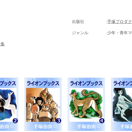
出版社
手塚プロダク
ジャンル
少年・青年マ
全集