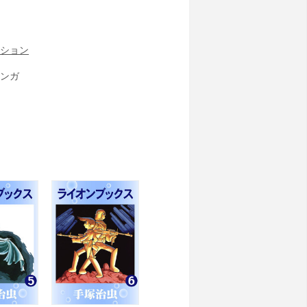
ション
ンガ