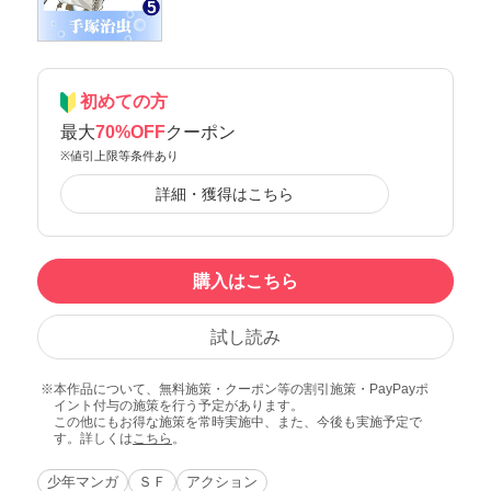
初めての方
最大
70%OFF
クーポン
※値引上限等条件あり
詳細・獲得はこちら
購入はこちら
試し読み
本作品について、無料施策・クーポン等の割引施策・PayPayポ
イント付与の施策を行う予定があります。
この他にもお得な施策を常時実施中、また、今後も実施予定で
す。詳しくは
こちら
。
少年マンガ
ＳＦ
アクション