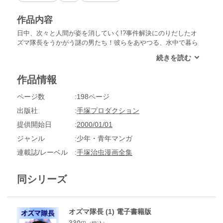
作品内容
日中、次々と人間が姿を消していく!?事件解決にのりだしたオ
ズマ隊長をうかがう謎の男たち！彼らをあやつる、水中で暮ら
す女とは何者なのか？「ワンザ王国」「消えたフジ山」の二編
を収録。傑作SF絵物語、完結編。
作品情報
ページ数
198ページ
出版社
手塚プロダクション
提供開始日
2000/01/01
ジャンル
少年・青年マンガ
連載誌/レーベル
手塚治虫漫画全集
同シリーズ
オズマ隊長 (1) 電子書籍版