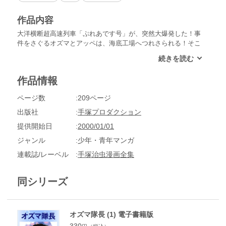
作品内容
大洋横断超高速列車「ぷれあです号」が、突然大爆発した！事
件をさぐるオズマとアッペは、海底工場へつれさられる！そこ
で見た新兵器とは!?オズマとユダ結社の最後の対決をえがく
「奇術王ムリダー」他二編を収録。
作品情報
ページ数
209ページ
出版社
手塚プロダクション
提供開始日
2000/01/01
ジャンル
少年・青年マンガ
連載誌/レーベル
手塚治虫漫画全集
同シリーズ
オズマ隊長 (1) 電子書籍版