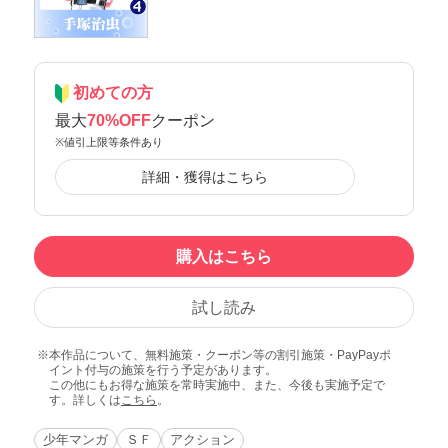
初めての方
最大
70%OFF
クーポン
※値引上限等条件あり
詳細・獲得はこちら
購入はこちら
試し読み
本作品について、無料施策・クーポン等の割引施策・PayPayポ
イント付与の施策を行う予定があります。
この他にもお得な施策を常時実施中、また、今後も実施予定で
す。詳しくは
こちら
。
少年マンガ
ＳＦ
アクション