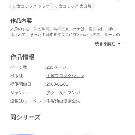
少女コミック ドラマ
少女コミック 大自然
作品内容
人魚のすむエンゼル島。島の王女ルーナは、掟にふれ、海に、
流されてしまった！日本青年英二に救われたものの、ルーナの
記憶は失われていた。何もわからぬ王女に、陰謀の魔手がせま
る!!傑作長編ロマン、第1弾!!
作品情報
ページ数
235ページ
出版社
手塚プロダクション
提供開始日
2000/01/01
ジャンル
少女・女性マンガ
連載誌/レーベル
手塚治虫漫画全集
同シリーズ