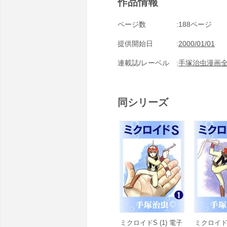
作品情報
ページ数
188ページ
提供開始日
2000/01/01
連載誌/レーベル
手塚治虫漫画
同シリーズ
ミクロイドS (1) 電子
ミクロイドS