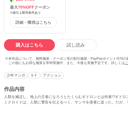
最大
70%OFF
クーポン
※値引上限等条件あり
詳細・獲得はこちら
購入はこちら
試し読み
本作品について、無料施策・クーポン等の割引施策・PayPayポイント付与
この他にもお得な施策を常時実施中、また、今後も実施予定です。詳しくは
少年マンガ
ＳＦ
アクション
作品内容
人類を滅ぼし、地上の王者になろうとたくらむギドロンとは何者!?ギドロ
ミクロイドは、人類に警告を伝えるべく、ヤンマを使者に送った。だが、そ