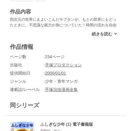
作品内容
四次元の世界にまよいこんだサブタンが、もとの世界にもどっ
たときに、不思議な能力が身についていた！時間の流れを自由
にとめる力を持った少年が、人命救助に、悪人退治に大活躍!!
傑作SF漫画、第1弾登場!!
作品情報
ページ数
234ページ
出版社
手塚プロダクション
提供開始日
2000/01/01
ジャンル
少年・青年マンガ
連載誌/レーベル
手塚治虫漫画全集
同シリーズ
ふしぎな少年 (1) 電子書籍版