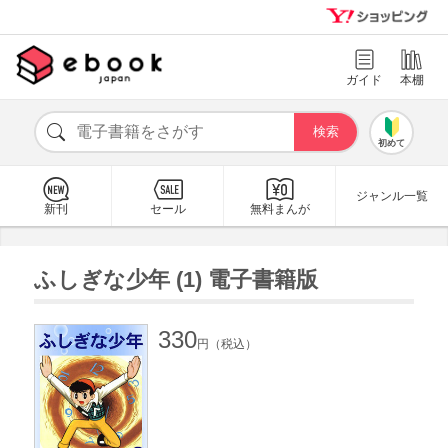
ガイド
本棚
初めて
ジャンル一覧
新刊
セール
無料まんが
ふしぎな少年 (1) 電子書籍版
330
円（税込）