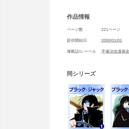
作品情報
ページ数
221ページ
提供開始日
2000/01/01
連載誌/レーベル
手塚治虫漫画
同シリーズ