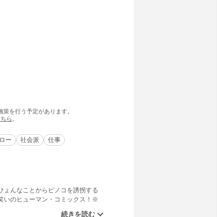
の施策を行う予定があります。
こちら
。
ロー
社会派
仕事
ひょんなことからピノコを誘拐する
笑いのヒューマン・コミックス！※
ク・ジャック』全22巻を底本とし