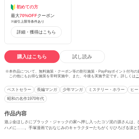
初めての方
最大
70%OFF
クーポン
※値引上限等条件あり
詳細・獲得はこちら
購入はこちら
試し読み
本作品について、無料施策・クーポン等の割引施策・PayPayポイント付与
この他にもお得な施策を常時実施中、また、今後も実施予定です。詳しくは
ベストセラー
長編マンガ
少年マンガ
ミステリー・ホラー
ヒー
昭和の名作1970年代
作品内容
遊ぶ金ほしさにブラック・ジャックの家へ押し入ったコソ泥の源さんは、
ハメに……。手塚漫画でおなじみのキャラクターたちがくりひろげる涙と
エピソードの掲載順および収録作品は講談社刊手塚治虫漫画全集版『ブラッ