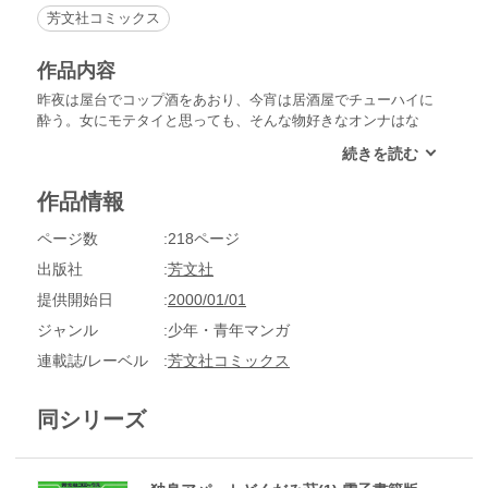
芳文社コミックス
作品内容
昨夜は屋台でコップ酒をあおり、今宵は居酒屋でチューハイに
酔う。女にモテタイと思っても、そんな物好きなオンナはな
く、ただただ都会のユーウツだけが残る！！
作品情報
ページ数
218ページ
出版社
芳文社
提供開始日
2000/01/01
ジャンル
少年・青年マンガ
連載誌/レーベル
芳文社コミックス
同シリーズ