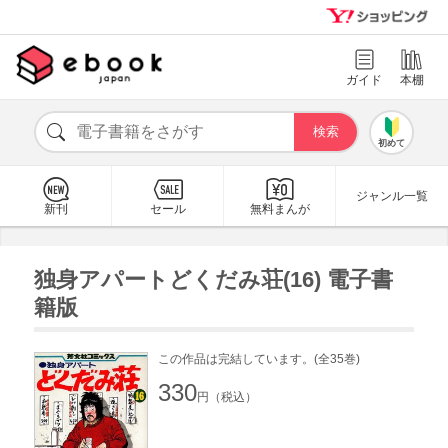
ガイド
本棚
初めて
ジャンル一覧
新刊
セール
無料まんが
独身アパートどくだみ荘(16) 電子書
籍版
この作品は完結しています。(全35巻)
330
円（税込）