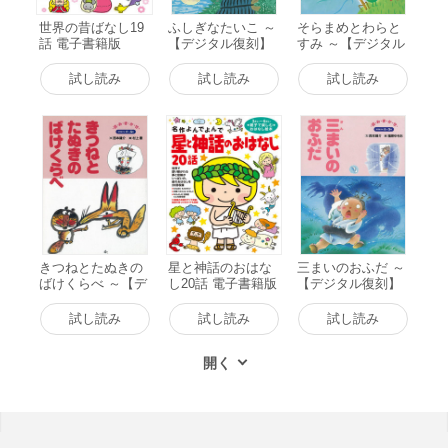
世界の昔ばなし19
ふしぎなたいこ ～
そらまめとわらと
話 電子書籍版
【デジタル復刻】
すみ ～【デジタル
語りつぐ名作絵本
復刻】語りつぐ名
～ 電子書籍版
作絵本～ 電子書籍
試し読み
試し読み
試し読み
版
きつねとたぬきの
星と神話のおはな
三まいのおふだ ～
ばけくらべ ～【デ
し20話 電子書籍版
【デジタル復刻】
ジタル復刻】語り
語りつぐ名作絵本
つぐ名作絵本～ 電
～ 電子書籍版
試し読み
試し読み
試し読み
子書籍版