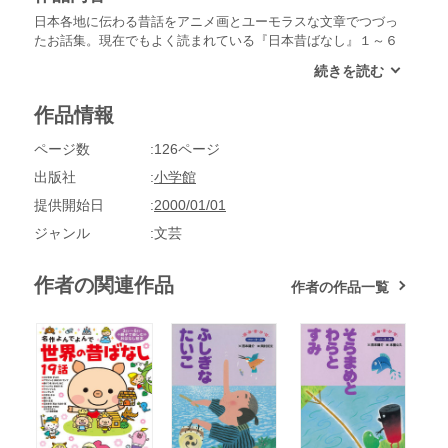
日本各地に伝わる昔話をアニメ画とユーモラスな文章でつづっ
たお話集。現在でもよく読まれている『日本昔ばなし』１～６
巻を、新規に起こします。アニメ版のイラストでなじみ易いも
のにしました。お母さんのひざに抱かれて読んでもらうこと
で、母子のきづなを深めるお話集です。◆五条の橋を切り落と
作品情報
す◆帽子にだまされた和尚さん◆あやまるのも考えもの◆いわ
しのかたきうち◆屁いっぱつで村はぜんめつ他収録。
ページ数
126ページ
出版社
小学館
提供開始日
2000/01/01
ジャンル
文芸
作者の関連作品
作者の作品一覧