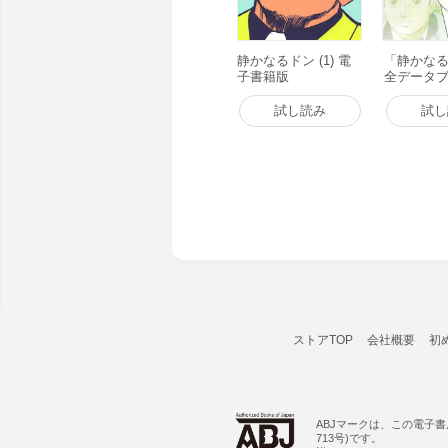
静かなるドン (1) 電
「静かな
子書籍版
全データブ
書籍版
試し読み
試し
ストアTOP
会社概要
初
ABJマークは、この電子
713号)です。