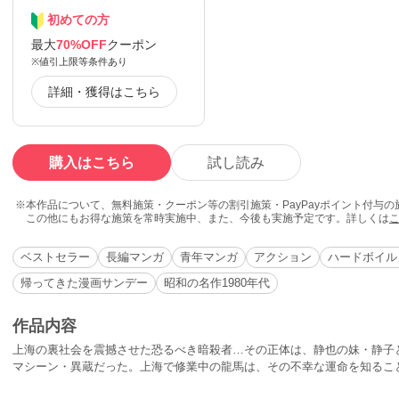
初めての方
最大
70%OFF
クーポン
※値引上限等条件あり
詳細・獲得はこちら
購入はこちら
試し読み
本作品について、無料施策・クーポン等の割引施策・PayPayポイント付与
この他にもお得な施策を常時実施中、また、今後も実施予定です。詳しくは
ベストセラー
長編マンガ
青年マンガ
アクション
ハードボイル
帰ってきた漫画サンデー
昭和の名作1980年代
作品内容
上海の裏社会を震撼させた恐るべき暗殺者…その正体は、静也の妹・静子
マシーン・異蔵だった。上海で修業中の龍馬は、その不幸な運命を知るこ
彦は、静也が新鮮組総長であることに気がつき…!?