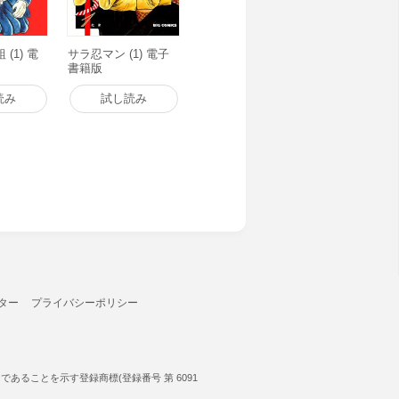
(1) 電
サラ忍マン (1) 電子
書籍版
読み
試し読み
ター
プライバシーポリシー
ることを示す登録商標(登録番号 第 6091