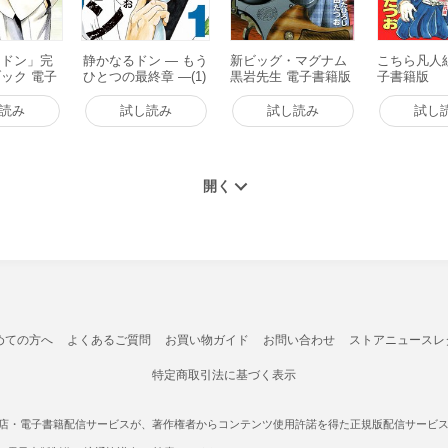
るドン」完
静かなるドン ― もう
新ビッグ・マグナム
こちら凡人組 
ック 電子
ひとつの最終章 ―(1)
黒岩先生 電子書籍版
子書籍版
電子書籍版
読み
試し読み
試し読み
試し
めての方へ
よくあるご質問
お買い物ガイド
お問い合わせ
ストアニュースレ
特定商取引法に基づく表示
書店・電子書籍配信サービスが、著作権者からコンテンツ使用許諾を得た正規版配信サービスであ