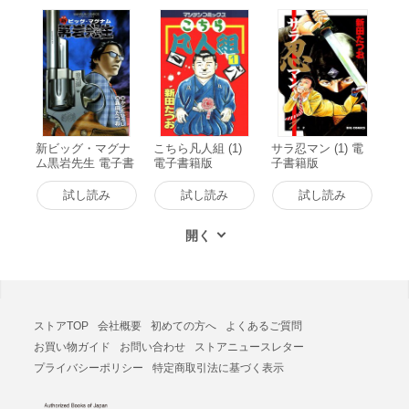
新ビッグ・マグナ
こちら凡人組 (1)
サラ忍マン (1) 電
ム黒岩先生 電子書
電子書籍版
子書籍版
籍版
試し読み
試し読み
試し読み
ストアTOP
会社概要
初めての方へ
よくあるご質問
お買い物ガイド
お問い合わせ
ストアニュースレター
プライバシーポリシー
特定商取引法に基づく表示