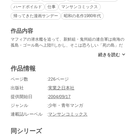
ハードボイルド
仕事
マンサンコミックス
帰ってきた漫画サンデー
昭和の名作1980年代
作品内容
マフィアの潜水艦を追って、新鮮組・鬼州組の連合軍は南海の
孤島・ゴール島へ上陸!!しかし、そこは恐ろしい「死の島」だ
った…。アレキサンダーとの壮絶な闘いに、いよいよ終止符が
打たれる…!!
作品情報
ページ数
226ページ
出版社
実業之日本社
提供開始日
2004/09/17
ジャンル
少年・青年マンガ
連載誌/レーベル
マンサンコミックス
同シリーズ