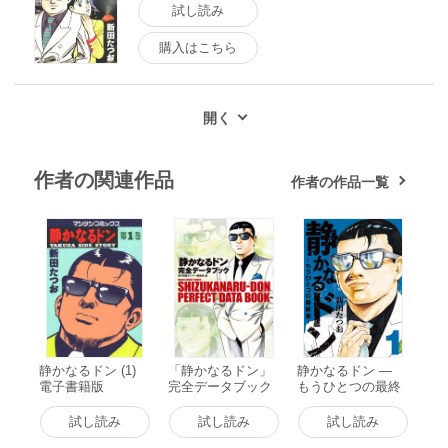
試し読み
購入はこちら
作者の関連作品
作者の作品一覧
静かなるドン (1)
「静かなるドン」
静かなるドン ―
電子書籍版
完全データブック
もうひとつの最終
電子書籍版
章 ―(1) 電子書籍
版
試し読み
試し読み
試し読み