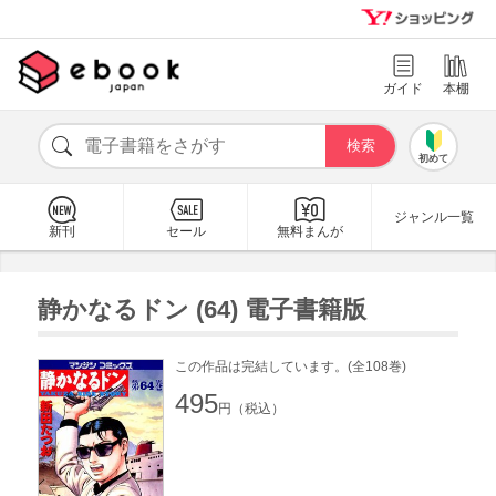
ガイド
本棚
初めて
ジャンル一覧
新刊
セール
無料まんが
静かなるドン (64) 電子書籍版
この作品は完結しています。(全108巻)
495
円（税込）