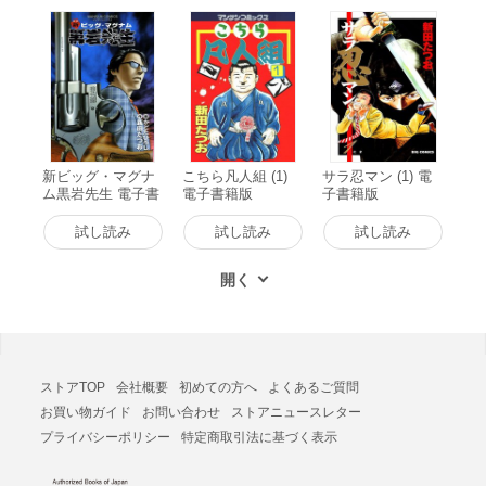
新ビッグ・マグナ
こちら凡人組 (1)
サラ忍マン (1) 電
ム黒岩先生 電子書
電子書籍版
子書籍版
籍版
試し読み
試し読み
試し読み
ストアTOP
会社概要
初めての方へ
よくあるご質問
お買い物ガイド
お問い合わせ
ストアニュースレター
プライバシーポリシー
特定商取引法に基づく表示