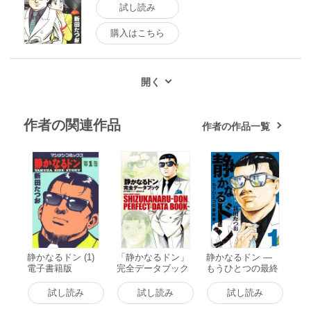
試し読み
購入はこちら
作者の関連作品
作者の作品一覧
静かなるドン (1)
「静かなるドン」
静かなるドン ―
電子書籍版
完全データブック
もうひとつの最終
電子書籍版
章 ―(1) 電子書籍
版
試し読み
試し読み
試し読み