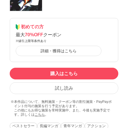
初めての方
最大
70%OFF
クーポン
※値引上限等条件あり
詳細・獲得はこちら
購入はこちら
試し読み
本作品について、無料施策・クーポン等の割引施策・PayPayポ
イント付与の施策を行う予定があります。
この他にもお得な施策を常時実施中、また、今後も実施予定で
す。詳しくは
こちら
。
ベストセラー
長編マンガ
青年マンガ
アクション