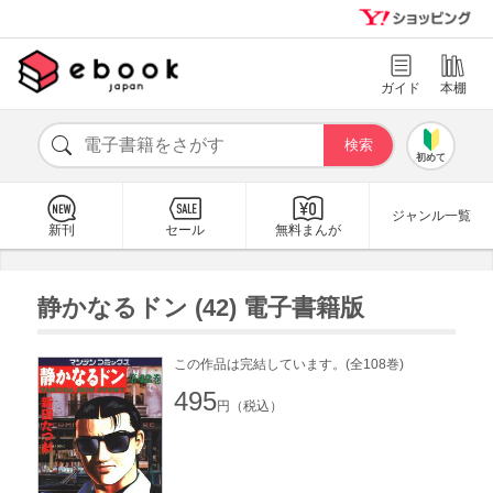
ガイド
本棚
初めて
ジャンル一覧
新刊
セール
無料まんが
静かなるドン (42) 電子書籍版
この作品は完結しています。(全108巻)
495
円（税込）