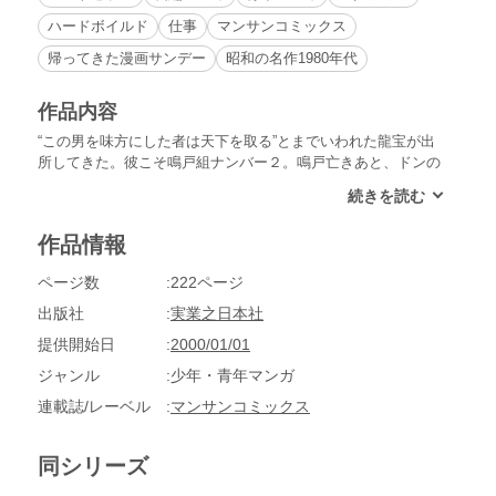
ハードボイルド
仕事
マンサンコミックス
帰ってきた漫画サンデー
昭和の名作1980年代
作品内容
“この男を味方にした者は天下を取る”とまでいわれた龍宝が出
所してきた。彼こそ鳴戸組ナンバー２。鳴戸亡きあと、ドンの
右腕として新鮮組を支えてくれるものと思っていたが、生倉に
うまくあやつられ、ドンに敵対するようになる……。
作品情報
ページ数
222ページ
出版社
実業之日本社
提供開始日
2000/01/01
ジャンル
少年・青年マンガ
連載誌/レーベル
マンサンコミックス
同シリーズ