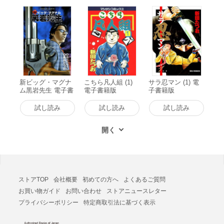
新ビッグ・マグナ
こちら凡人組 (1)
サラ忍マン (1) 電
ム黒岩先生 電子書
電子書籍版
子書籍版
籍版
試し読み
試し読み
試し読み
ストアTOP
会社概要
初めての方へ
よくあるご質問
お買い物ガイド
お問い合わせ
ストアニュースレター
プライバシーポリシー
特定商取引法に基づく表示