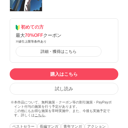
初めての方
最大
70%OFF
クーポン
※値引上限等条件あり
詳細・獲得はこちら
購入はこちら
試し読み
本作品について、無料施策・クーポン等の割引施策・PayPayポ
イント付与の施策を行う予定があります。
この他にもお得な施策を常時実施中、また、今後も実施予定で
す。詳しくは
こちら
。
ベストセラー
長編マンガ
青年マンガ
アクション