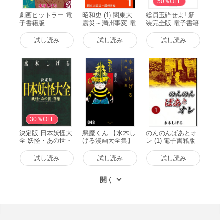
50％OFF
劇画ヒットラー 電
昭和史 (1) 関東大
総員玉砕せよ! 新
子書籍版
震災～満州事変 電
装完全版 電子書籍
子書籍版
版
試し読み
試し読み
試し読み
30％OFF
決定版 日本妖怪大
悪魔くん 【水木し
のんのんばあとオ
全 妖怪・あの世・
げる漫画大全集】
レ (1) 電子書籍版
神様 電子書籍版
電子書籍版
試し読み
試し読み
試し読み