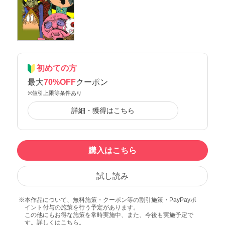
初めての方
最大
70%OFF
クーポン
※値引上限等条件あり
詳細・獲得はこちら
購入はこちら
試し読み
本作品について、無料施策・クーポン等の割引施策・PayPayポ
イント付与の施策を行う予定があります。
この他にもお得な施策を常時実施中、また、今後も実施予定で
す。詳しくは
こちら
。