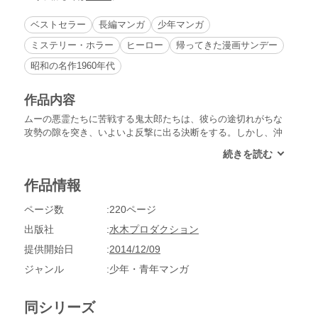
ベストセラー
長編マンガ
少年マンガ
ミステリー・ホラー
ヒーロー
帰ってきた漫画サンデー
昭和の名作1960年代
作品内容
ムーの悪霊たちに苦戦する鬼太郎たちは、彼らの途切れがちな
攻勢の隙を突き、いよいよ反撃に出る決断をする。しかし、沖
縄の妖怪神・ボゼの存在が気にかかる鬼太郎は、沖縄にムーへ
の入り口があり、ボゼはムーの悪霊に騙されているのでは？と
考え…。そうして鬼太郎たち一行は、沖縄へと向かうことにす
作品情報
るのだが…!?（ガジュマルの精の巻）／他、五徳猫の巻、ゴル
ゴーンの巻、鬼太郎カンヅメの巻、ムーへの道の巻など、全７
ページ数
220ページ
編を収録！
出版社
水木プロダクション
提供開始日
2014/12/09
ジャンル
少年・青年マンガ
同シリーズ