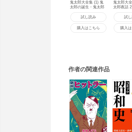
鬼太郎大全集 (1) 鬼
鬼太郎大全集
太郎の誕生・鬼太郎
太郎夜話 
夜話 1 電子書籍版
版
試し読み
試し
購入はこちら
購入は
作者の関連作品