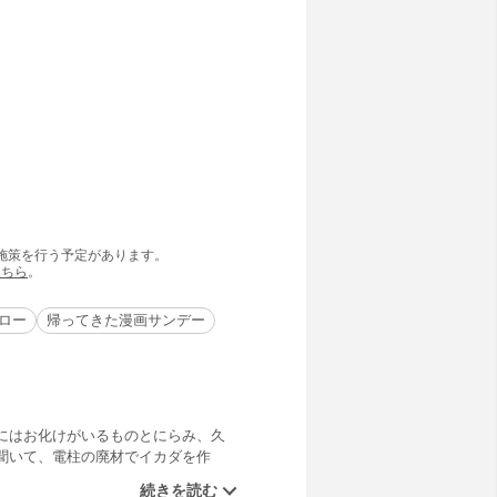
の施策を行う予定があります。
こちら
。
ロー
帰ってきた漫画サンデー
にはお化けがいるものとにらみ、久
聞いて、電柱の廃材でイカダを作
て鬼太郎は世界の鬼太郎になるの