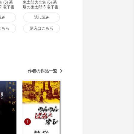
(5) 墓
鬼太郎大全集 (6) 墓
2 電子書
場の鬼太郎 3 電子書
籍版
読み
試し読み
こちら
購入はこちら
作者の作品一覧