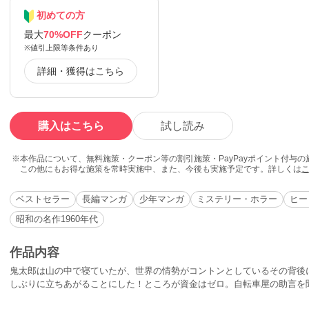
初めての方
最大
70%OFF
クーポン
※値引上限等条件あり
詳細・獲得はこちら
購入はこちら
試し読み
本作品について、無料施策・クーポン等の割引施策・PayPayポイント付与
この他にもお得な施策を常時実施中、また、今後も実施予定です。詳しくは
ベストセラー
長編マンガ
少年マンガ
ミステリー・ホラー
ヒー
昭和の名作1960年代
作品内容
鬼太郎は山の中で寝ていたが、世界の情勢がコントンとしているその背後
しぶりに立ちあがることにした！ところが資金はゼロ。自転車屋の助言を
り、世界へ旅立つのだった。世界にはお化けがゴマンといるのだ。はたし