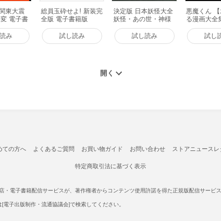
) 関東大震
総員玉砕せよ! 新装完
決定版 日本妖怪大全
悪魔くん 
変 電子書
全版 電子書籍版
妖怪・あの世・神様
る漫画大全
電子書籍版
書籍版
読み
試し読み
試し読み
試し
めての方へ
よくあるご質問
お買い物ガイド
お問い合わせ
ストアニュースレ
特定商取引法に基づく表示
書店・電子書籍配信サービスが、著作権者からコンテンツ使用許諾を得た正規版配信サービスであ
たは[電子出版制作・流通協議会]で検索してください。