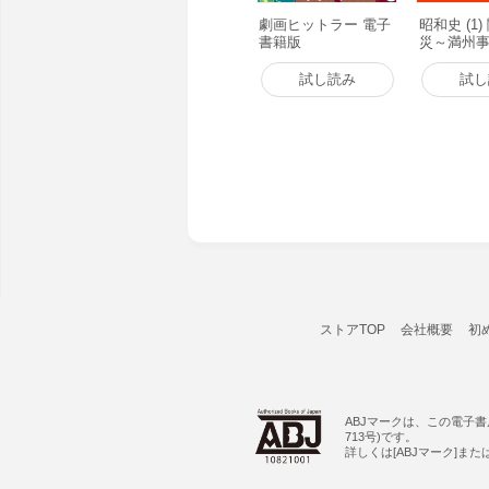
劇画ヒットラー 電子
昭和史 (1
書籍版
災～満州事
籍版
試し読み
試し
ストアTOP
会社概要
初
ABJマークは、この電子
713号)です。
詳しくは[ABJマーク]ま