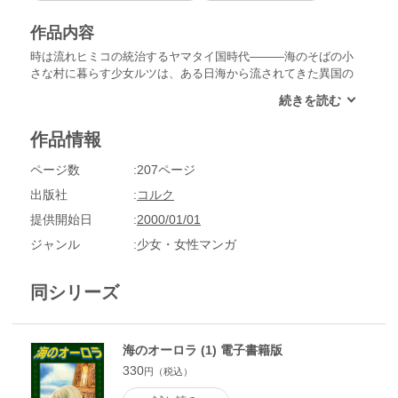
作品内容
時は流れヒミコの統治するヤマタイ国時代―――海のそばの小
さな村に暮らす少女ルツは、ある日海から流されてきた異国の
少年レイを見つける。レイには前世の記憶が残っており、出会
った時からレイはルツのことを想い続けていた。共に成長して
ゆく二人だったが、ある日、村からさしだすヒミコへの貢物と
作品情報
して、ルツが選ばれる。一生巫女として神殿につかえなくては
いけないルツ、村に残されたレイ。時を越えてめぐり合った二
ページ数
207ページ
人は……
出版社
コルク
提供開始日
2000/01/01
ジャンル
少女・女性マンガ
同シリーズ
海のオーロラ (1) 電子書籍版
330
円（税込）