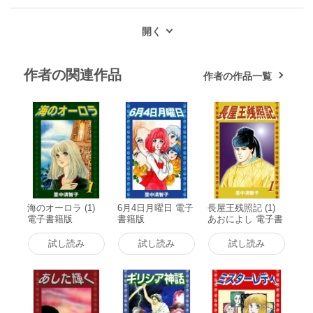
作者の関連作品
作者の作品一覧
海のオーロラ (1)
6月4日月曜日 電子
長屋王残照記 (1)
電子書籍版
書籍版
あおによし 電子書
籍版
試し読み
試し読み
試し読み