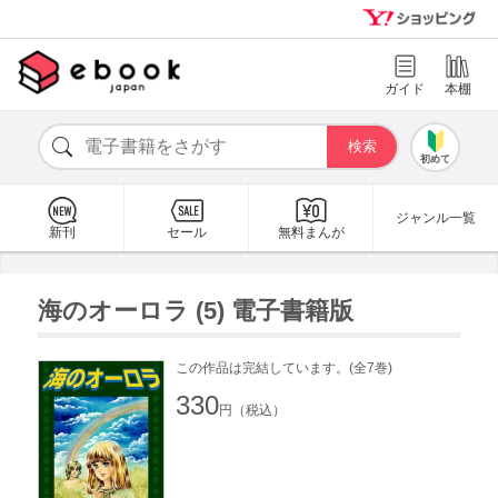
ガイド
本棚
初めて
ジャンル一覧
新刊
セール
無料まんが
海のオーロラ (5) 電子書籍版
この作品は完結しています。(全7巻)
330
円（税込）